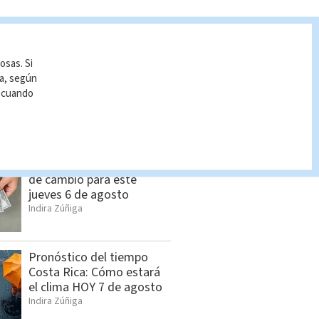
S VISTAS
osas. Si
Cuáles son los días
ía, según
feriados de agosto 2026
r cuando
Indira Zúñiga
Dólar en Costa Rica: Tipo
de cambio para este
jueves 6 de agosto
Indira Zúñiga
Pronóstico del tiempo
Costa Rica: Cómo estará
el clima HOY 7 de agosto
Indira Zúñiga