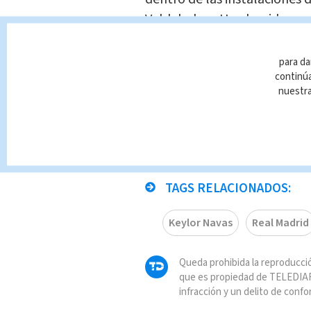
Valdebebas. Hoy ha sido som
De momento, todo hace indic
para da
próximo sábado ante el Getaf
continúa
nuestr
mientras que las opciones d
contra el Tottenham, en la
de su evolución.
TAGS RELACIONADOS:
Keylor Navas
Real Madrid
Queda prohibida la reproducció
que es propiedad de TELEDIAR
infracción y un delito de confo