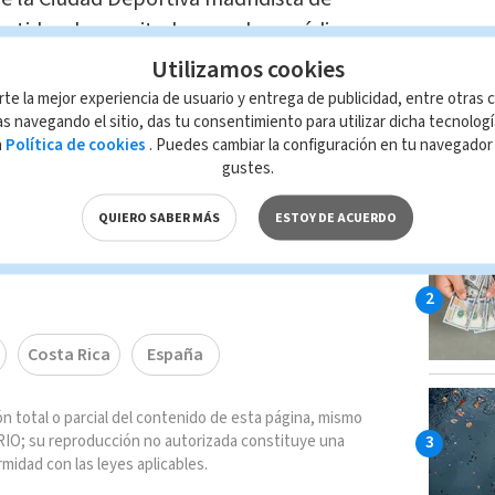
etido a las ya citadas pruebas médicas.
LAS MÁ
Utilizamos cookies
ar que Keylor Navas no estará este
rte la mejor experiencia de usuario y entrega de publicidad, entre otras c
e, en partido de la octava liguera,
s navegando el sitio, das tu consentimiento para utilizar dicha tecnolog
a
Política de cookies
. Puedes cambiar la configuración en tu navegado
e que el próximo martes pueda jugar
gustes.
 Liga de Campeones de Europa, dependerá
QUIERO SABER MÁS
ESTOY DE ACUERDO
Costa Rica
España
n total o parcial del contenido de esta página, mismo
IO; su reproducción no autorizada constituye una
rmidad con las leyes aplicables.