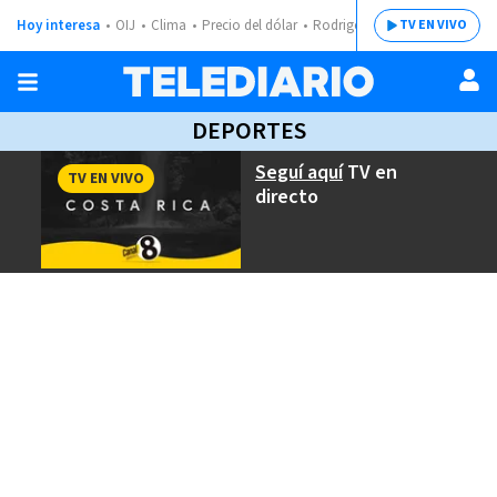
Hoy interesa
OIJ
Clima
Precio del dólar
Rodrigo Chaves
TV EN VIVO
DEPORTES
Seguí aquí
TV en
TV EN VIVO
directo