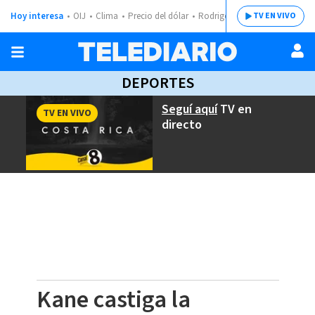
Hoy interesa
OIJ
Clima
Precio del dólar
Rodrigo Chaves
TV EN VIVO
DEPORTES
Seguí aquí
TV en
TV EN VIVO
directo
Kane castiga la