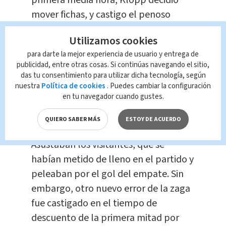
primera media hora, Klopp decidió
mover fichas, y castigo el penoso
encuentro de Lovren mandándolo a la
Utilizamos cookies
banca y dando entrada a Oxlade-
para darte la mejor experiencia de usuario y entrega de
Chamberlain. No varió el esquema el
publicidad, entre otras cosas. Si continúas navegando el sitio,
alemán, pero colocó a Can de lateral
das tu consentimiento para utilizar dicha tecnología, según
nuestra
Política de cookies
. Puedes cambiar la configuración
derecho, a Oxlade de extremo
en tu navegador cuando gustes.
izquierdo y a Coutinho de enganche,
de '10'.
QUIERO SABER MÁS
ESTOY DE ACUERDO
Asustaban los visitantes, que se
habían metido de lleno en el partido y
peleaban por el gol del empate. Sin
embargo, otro nuevo error de la zaga
fue castigado en el tiempo de
descuento de la primera mitad por