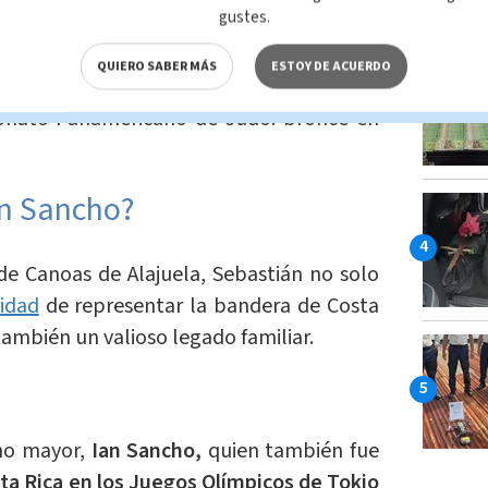
gustes.
na
impresionante
trayectoria que incluye
QUIERO SABER MÁS
ESTOY DE ACUERDO
Juegos Panamericanos de Santiago 2023 y
onato Panamericano de Judo: bronce en
án Sancho?
de Canoas de Alajuela, Sebastián no solo
idad
de representar la bandera de Costa
también un valioso legado familiar.
no mayor,
Ian Sancho,
quien también fue
ta Rica en los Juegos Olímpicos de Tokio