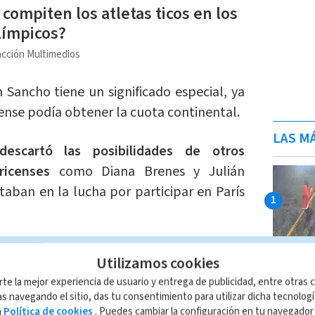
 compiten los atletas ticos en los
límpicos?
cción Multimedios
n Sancho tiene un significado especial, ya
cense podía obtener la cuota continental.
LAS MÁ
descartó las posibilidades de otros
rricenses
como Diana Brenes y Julián
aban en la lucha por participar en París
ho en París será un evento emocionante,
Utilizamos cookies
enfrentará a Michel Augusto de Brasil.
rte la mejor experiencia de usuario y entrega de publicidad, entre otras c
almente en la posición 25 del ranking
s navegando el sitio, das tu consentimiento para utilizar dicha tecnolog
a
Política de cookies
. Puedes cambiar la configuración en tu navegado