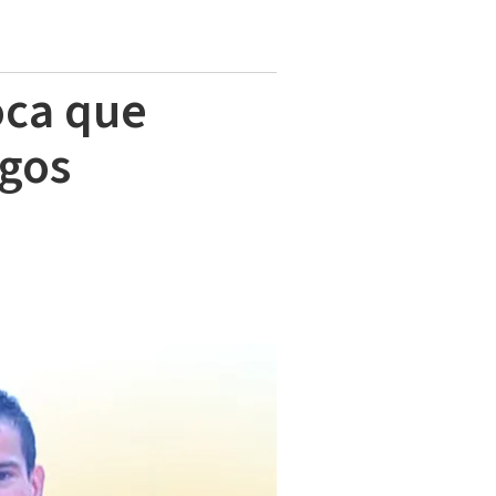
oca que
egos