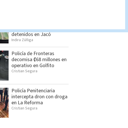
Seis sospechosos
vinculados con estructura
de alias “Diablo” son
detenidos en Jacó
Indira Zúñiga
Policía de Fronteras
decomisa ₡68 millones en
operativo en Golfito
Cristian Segura
Policía Penitenciaria
intercepta dron con droga
en La Reforma
Cristian Segura