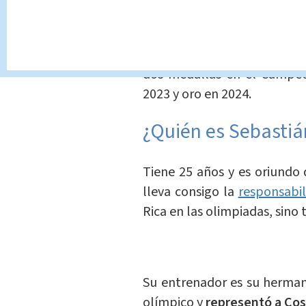
El brasileño cuenta con u
una medalla de oro en los 
dos medallas en el Campe
2023 y oro en 2024.
¿Quién es Sebasti
Tiene 25 años y es oriundo 
lleva consigo la
responsabil
Rica en las olimpiadas, sino 
Su entrenador es su herma
olímpico y
representó a Cos