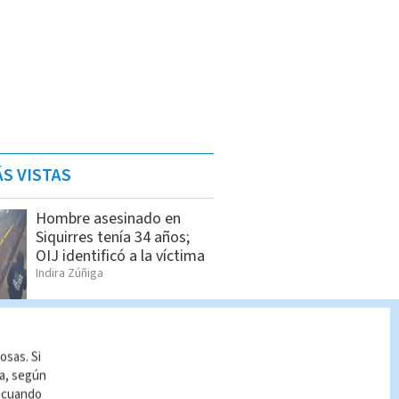
S VISTAS
Hombre asesinado en
Siquirres tenía 34 años;
OIJ identificó a la víctima
Indira Zúñiga
Dólar en Costa Rica: Tipo
de cambio para este
osas. Si
viernes 7 de agosto
ía, según
Indira Zúñiga
r cuando