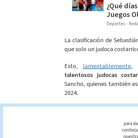
¿Qué días
Juegos O
Deportes
Reda
La clasificación de Sebastiá
que solo un judoca costarri
Esto,
lamentablemente
,
talentosos judocas costa
Sancho, quienes también est
2024.
El debut de Sebastián Sanc
especialmente porque
se 
para da
Michel, de 25 años y actu
continúa
mundial.
nuestr