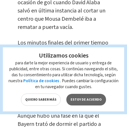
ocasión de gol cuando David Alaba
salvó en última instancia al cortar un
centro que Mousa Dembelé iba a
rematar a puerta vacía.
Los minutos finales del primer tiempo
dejaron claro que el Bayern estaba
Utilizamos cookies
jugando con juego y eso se reafirmó en
para darte la mejor experiencia de usuario y entrega de
el comienzo del primer tiempo
publicidad, entre otras cosas. Si continúas navegando el sitio,
cuando, en el minuto 48, el meta Sven
das tu consentimiento para utilizar dicha tecnología, según
nuestra
Política de cookies
. Puedes cambiar la configuración
Ullreich tuvo que desviar a saque de
en tu navegador cuando gustes.
esquina un disparo de Armstrong
desde la media luna
QUIERO SABER MÁS
ESTOY DE ACUERDO
Aunque hubo una fase en la que el
Bayern trató de dormir el partido a