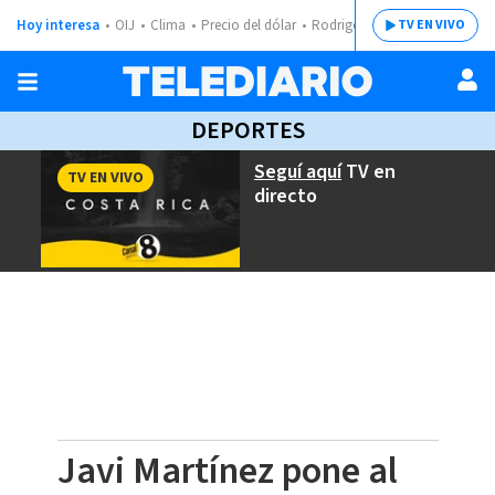
Hoy interesa
OIJ
Clima
Precio del dólar
Rodrigo Chaves
TV EN VIVO
DEPORTES
Seguí aquí
TV en
TV EN VIVO
directo
Javi Martínez pone al