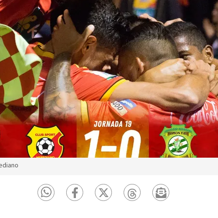
rediano
o