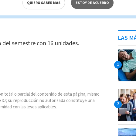
íder único del Clausura 2018, luego de 19
QUIERO SABER MÁS
ESTOY DE ACUERDO
LAS MÁ
o del semestre con 16 unidades.
n total o parcial del contenido de esta página, mismo
IO; su reproducción no autorizada constituye una
rmidad con las leyes aplicables.