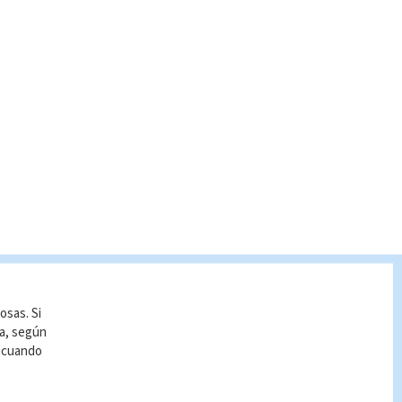
osas. Si
ía, según
r cuando