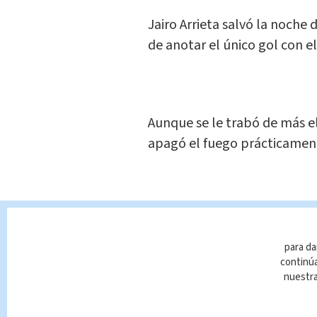
Jairo Arrieta salvó la noche 
de anotar el único gol con e
Aunque se le trabó de más el
apagó el fuego prácticamente
Fue al minuto 84’ cuando el a
concretó el 1-0 definitivo.
para da
continúa
nuestr