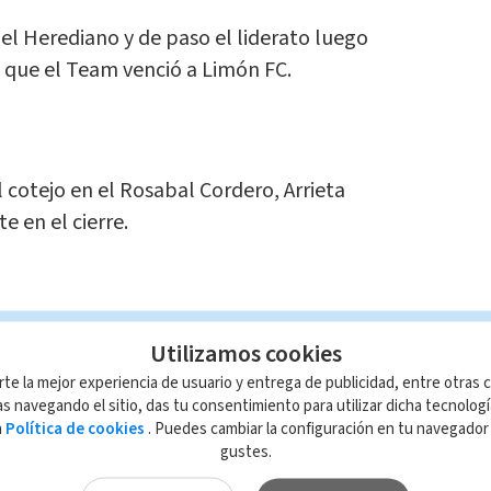
del Herediano y de paso el liderato luego
l que el Team venció a Limón FC.
 cotejo en el Rosabal Cordero, Arrieta
 en el cierre.
rtillero vulneró la defensa caribeña y así
Utilizamos cookies
rte la mejor experiencia de usuario y entrega de publicidad, entre otras c
s navegando el sitio, das tu consentimiento para utilizar dicha tecnolog
a
Política de cookies
. Puedes cambiar la configuración en tu navegado
gustes.