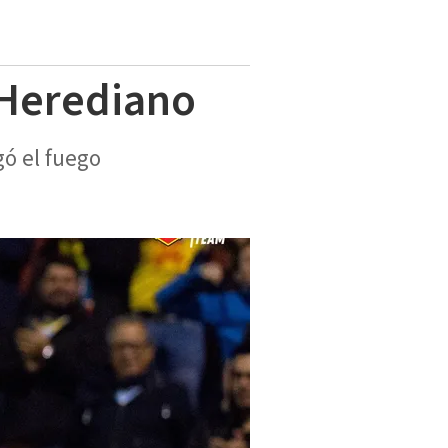
e Herediano
gó el fuego