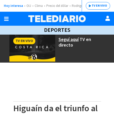
Hoy interesa
OIJ
Clima
Precio del dólar
Rodrigo Chaves
TV EN VIVO
DEPORTES
Seguí aquí
TV en
TV EN VIVO
directo
Higuaín da el triunfo al