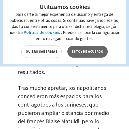
Utilizamos cookies
defensa. El balón fue recogido por el
español José Callejón, cuyo disparo
para darte la mejor experiencia de usuario y entrega de
publicidad, entre otras cosas. Si continúas navegando el sitio,
salió por pocos centímetros.
das tu consentimiento para utilizar dicha tecnología, según
nuestra
Política de cookies
. Puedes cambiar la configuración
Sin embargo, el Juventus estuvo muy
en tu navegador cuando gustes.
concentrado atrás y terminó
QUIERO SABER MÁS
ESTOY DE ACUERDO
frustrando a un Nápoles que se
esforzaba, pero sin recoger los
resultados.
Tras mucho apretar, los napolitanos
concedieron más espacios para los
contragolpes a los turineses, que
pudieron ampliar distancia por medio
del francés Blaise Matuidi, pero lo