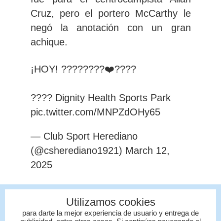
Cruz, pero el portero McCarthy
le
negó la anotación con un gran
achique.
¡HOY! ????????❤️????
???? Dignity Health Sports Park
pic.twitter.com/MNPZdOHy65
— Club Sport Herediano
(@csherediano1921)
March 12,
2025
Galaxy también vio como Dany
Utilizamos cookies
Carvajal,
le negó el gol en un par de
para darte la mejor experiencia de usuario y entrega de
ocasiones
con buenas atajadas ante
publicidad, entre otras cosas. Si continúas navegando el