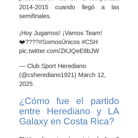
2014-2015 cuando llegó a las
semifinales.
¡Hoy Jugamos! ¡Vamos Team!
❤️????
#SomosÚnicos
#CSH
pic.twitter.com/ZKJQeE8bJW
— Club Sport Herediano
(@csherediano1921)
March 12,
2025
¿Cómo fue el partido
entre Herediano y LA
Galaxy en Costa Rica?