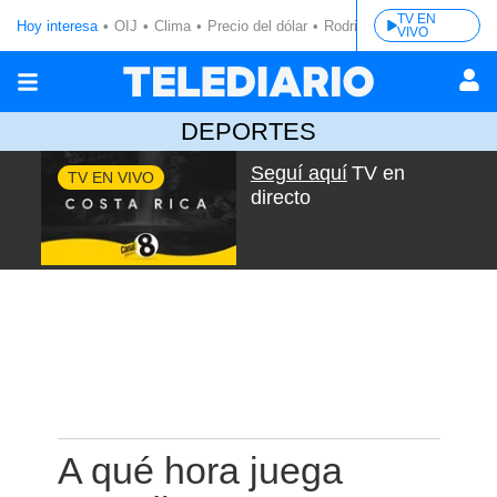
TV EN
Hoy interesa
OIJ
Clima
Precio del dólar
Rodrigo Chaves
VIVO
DEPORTES
Seguí aquí
TV en
TV EN VIVO
directo
A qué hora juega