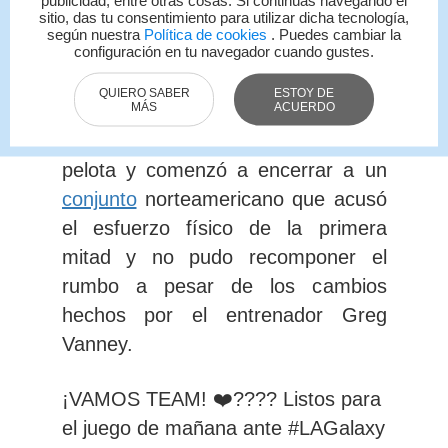
sitio, das tu consentimiento para utilizar dicha tecnología,
remates del brasileño Gabriel Pec y
según nuestra
Política de cookies
. Puedes cambiar la
configuración en tu navegador cuando gustes.
del atacante Christian Ramírez.
QUIERO SABER
ESTOY DE
MÁS
ACUERDO
El segundo tiempo fue un monólogo
del
Herediano que se adueñó de la
pelota
y comenzó a encerrar a un
conjunto
norteamericano que acusó
el esfuerzo físico de la primera
mitad y no pudo recomponer el
rumbo a pesar de los cambios
hechos por el entrenador Greg
Vanney.
¡VAMOS TEAM! ❤️???? Listos para
el juego de mañana ante
#LAGalaxy