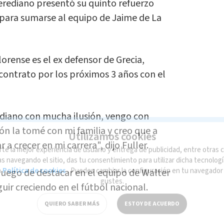
Herediano presentó su quinto refuerzo
para sumarse al equipo de Jaime de La
lorense es el ex defensor de Grecia,
contrato por los próximos 3 años con el
diano con mucha ilusión, vengo con
ión la tomé con mi familia y creo que a
 a crecer en mi carrera", dijo Fuller.
Utilizamos cookies
rte la mejor experiencia de usuario y entrega de publicidad, entre otras c
luego de destacar en el equipo de Walter
s navegando el sitio, das tu consentimiento para utilizar dicha tecnolog
a
Política de cookies
. Puedes cambiar la configuración en tu navegado
uir creciendo en el fútbol nacional.
gustes.
QUIERO SABER MÁS
ESTOY DE ACUERDO