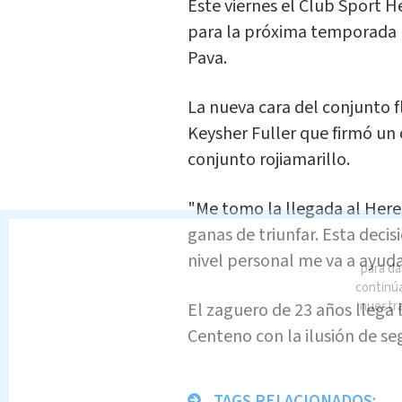
Este viernes el Club Sport 
para la próxima temporada 
Pava.
La nueva cara del conjunto f
Keysher Fuller que firmó un 
conjunto rojiamarillo.
"Me tomo la llegada al Here
ganas de triunfar. Esta decis
nivel personal me va a ayudar
para da
El zaguero de 23 años llega 
continúa
nuestr
Centeno con la ilusión de seg
TAGS RELACIONADOS: