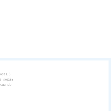
osas. Si
ía, según
r cuando