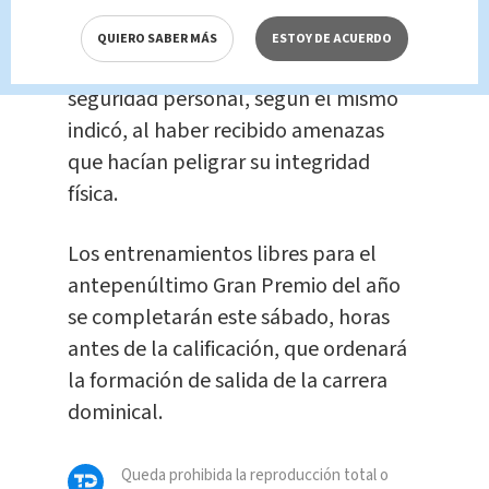
íntimo' en Force India de 'Checo', que,
en su feudo, superó al galo. Que
QUIERO SABER MÁS
ESTOY DE ACUERDO
durante estos días ha reforzado su
seguridad personal, según él mismo
indicó, al haber recibido amenazas
que hacían peligrar su integridad
física.
Los entrenamientos libres para el
antepenúltimo Gran Premio del año
se completarán este sábado, horas
antes de la calificación, que ordenará
la formación de salida de la carrera
dominical.
Queda prohibida la reproducción total o