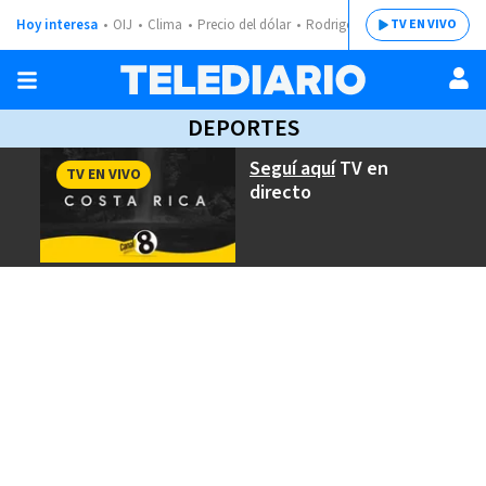
Hoy interesa
OIJ
Clima
Precio del dólar
Rodrigo Chaves
TV EN VIVO
DEPORTES
Seguí aquí
TV en
TV EN VIVO
directo