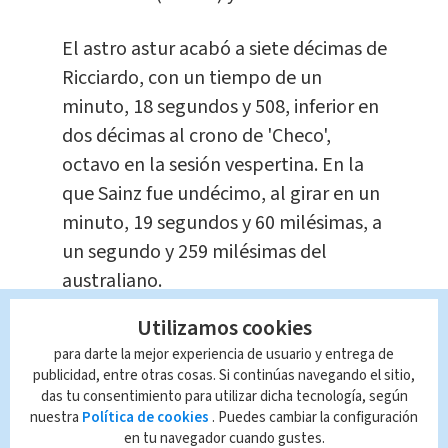
El astro astur acabó a siete décimas de
Ricciardo, con un tiempo de un
minuto, 18 segundos y 508, inferior en
dos décimas al crono de 'Checo',
octavo en la sesión vespertina. En la
que Sainz fue undécimo, al girar en un
minuto, 19 segundos y 60 milésimas, a
un segundo y 259 milésimas del
australiano.
Utilizamos cookies
Al contrario que en Texas, Sainz no
para darte la mejor experiencia de usuario y entrega de
pudo esta vez con Hülkenberg, que
publicidad, entre otras cosas. Si continúas navegando el sitio,
fue noveno, justo delante del francés
das tu consentimiento para utilizar dicha tecnología, según
nuestra
Política de cookies
. Puedes cambiar la configuración
Esteban Ocon, compañero y 'enemigo
en tu navegador cuando gustes.