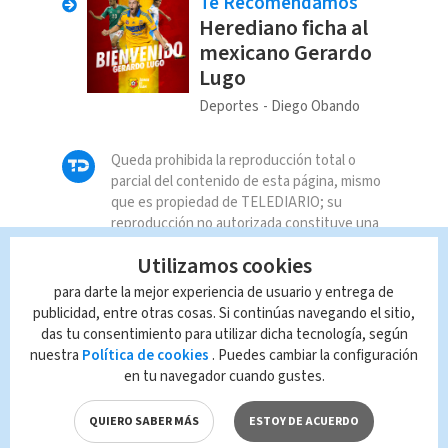
Te Recomendamos
Herediano ficha al
mexicano Gerardo
Lugo
Deportes
Diego Obando
Queda prohibida la reproducción total o
parcial del contenido de esta página, mismo
que es propiedad de TELEDIARIO; su
reproducción no autorizada constituye una
infracción y un delito de conformidad con las
Utilizamos cookies
leyes aplicables.
para darte la mejor experiencia de usuario y entrega de
publicidad, entre otras cosas. Si continúas navegando el sitio,
das tu consentimiento para utilizar dicha tecnología, según
nuestra
Política de cookies
. Puedes cambiar la configuración
en tu navegador cuando gustes.
QUIERO SABER MÁS
ESTOY DE ACUERDO