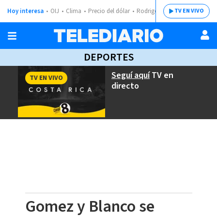
Hoy interesa
OIJ
Clima
Precio del dólar
Rodrigo Chaves
TV EN VIVO
DEPORTES
Seguí aquí
TV en
TV EN VIVO
directo
Gomez y Blanco se