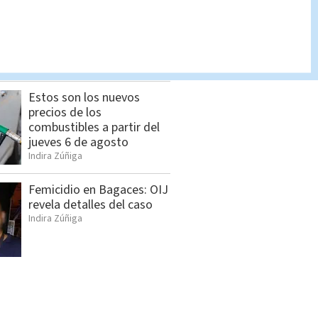
Seis sospechosos
vinculados con estructura
de alias “Diablo” son
detenidos en Jacó
Indira Zúñiga
Estos son los nuevos
precios de los
combustibles a partir del
jueves 6 de agosto
Indira Zúñiga
Femicidio en Bagaces: OIJ
revela detalles del caso
Indira Zúñiga