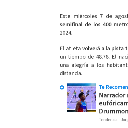
Este miércoles 7 de ag
semifinal de los 400 metro
2024.
El atleta v
olverá a la pista 
un tiempo de 48.78. El nac
una alegría a los habitan
distancia.
Te Recome
Narrador 
eufóricam
Drummo
Tendencia
Jorg