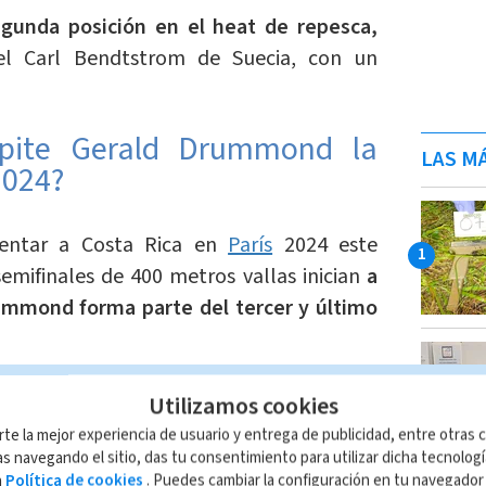
gunda posición en el heat de repesca,
l Carl Bendtstrom de Suecia, con un
pite Gerald Drummond la
LAS MÁ
2024?
sentar a Costa Rica en
París
2024 este
emifinales de 400 metros vallas inician
a
um
mond forma parte del tercer y último
icarán los
dos primeros atletas y los dos
Utilizamos cookies
do los ocho finalistas.
rte la mejor experiencia de usuario y entrega de publicidad, entre otras c
s navegando el sitio, das tu consentimiento para utilizar dicha tecnolog
a
Política de cookies
. Puedes cambiar la configuración en tu navegado