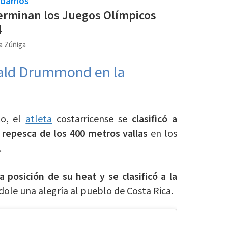
ndamos
erminan los Juegos Olímpicos
4
ra Zúñiga
rald Drummond en la
to, el
atleta
costarricense se
clasificó a
a repesca de los 400 metros vallas
en los
.
 posición de su heat y se clasificó a la
dole una alegría al pueblo de Costa Rica.