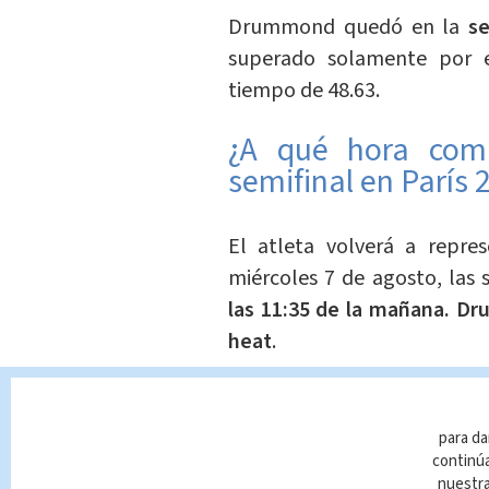
Drummond quedó en la
se
superado solamente por e
tiempo de 48.63.
¿A qué hora com
semifinal en París 
El atleta volverá a repre
miércoles 7 de agosto, las s
las 11:35 de la mañana.
Dr
heat
.
De las tres series se clasif
mejores tiempos
, completan
para da
continúa
nuestr