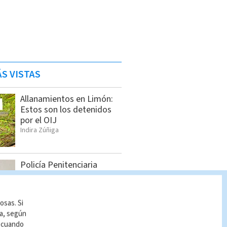
S VISTAS
Allanamientos en Limón:
Estos son los detenidos
por el OIJ
Indira Zúñiga
Policía Penitenciaria
decomisa celulares,
drogas y armas en La
Reforma
osas. Si
Cristian Segura
ía, según
r cuando