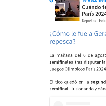
Te Recome
Cuándo t
París 202
Deportes
Indi
¿Cómo le fue a Ge
repesca?
La mañana del 6 de agos
semifinales tras disputar l
Juegos Olímpicos París 2024
El tico quedó en la
segunda
semifinal
, ilusionando y dán