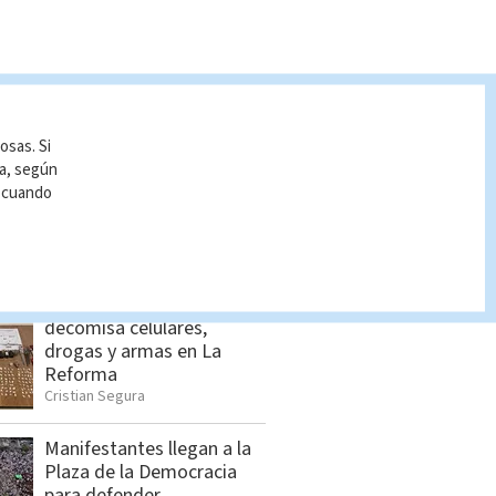
S VISTAS
osas. Si
Allanamientos en Limón:
ía, según
Estos son los detenidos
r cuando
por el OIJ
Indira Zúñiga
Policía Penitenciaria
decomisa celulares,
drogas y armas en La
Reforma
Cristian Segura
Manifestantes llegan a la
Plaza de la Democracia
para defender