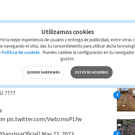
dos a
darle vuelta al 3-0 que se presentó
LAS MÁ
Utilizamos cookies
era Soto
, pero no lo consiguieron.
rte la mejor experiencia de usuario y entrega de publicidad, entre otras c
s navegando el sitio, das tu consentimiento para utilizar dicha tecnolog
o
fue de Mariano Torres al minuto 7.
El
a
Política de cookies
. Puedes cambiar la configuración en tu navegado
os, pero su tiró se desvió en un defensa
gustes.
e Leonel Moreira.
QUIERO SABER MÁS
ESTOY DE ACUERDO
 MÁS QUE A CUALQUIERA DE MIS TÍAS,
 ????
a
sm
pic.twitter.com/VwbzmoPLfw
@SaprissaOficial)
May 22, 2023