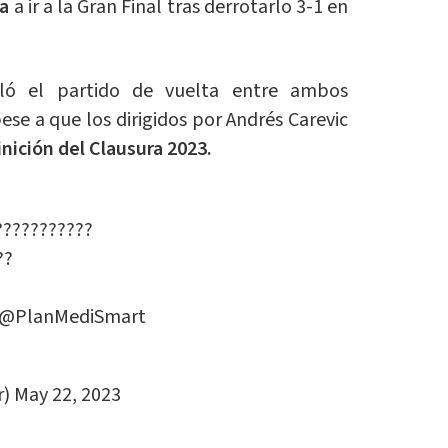
sa
a ir a la Gran Final tras derrotarlo 3-1 en
ló el partido de vuelta entre ambos
se a que los dirigidos por Andrés Carevic
inición del Clausura 2023.
???????????
??
@PlanMediSmart
r)
May 22, 2023