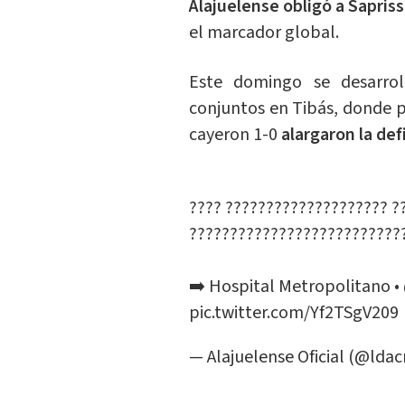
Alajuelense obligó a Sapris
el marcador global.
Este domingo se desarrol
conjuntos en Tibás, donde pe
cayeron 1-0
alargaron la def
???? ???????????????????? ?
??????????????????????????
➡️ Hospital Metropolitano •
pic.twitter.com/Yf2TSgV209
— Alajuelense Oficial (@ldac