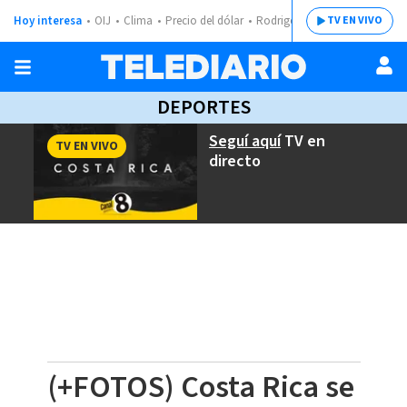
Hoy interesa
OIJ
Clima
Precio del dólar
Rodrigo Chaves
TV EN VIVO
DEPORTES
Seguí aquí
TV en
TV EN VIVO
directo
(+FOTOS) Costa Rica se