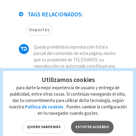
TAGS RELACIONADOS:
Deportes
Queda prohibida la reproducción total o
parcial del contenido de esta página, mismo
que es propiedad de TELEDIARIO; su
reproducción no autorizada constituye una
infracción y un delito de conformidad con las
Utilizamos cookies
leyes aplicables.
para darte la mejor experiencia de usuario y entrega de
publicidad, entre otras cosas. Si continúas navegando el sitio,
das tu consentimiento para utilizar dicha tecnología, según
nuestra
Política de cookies
. Puedes cambiar la configuración
en tu navegador cuando gustes.
QUIERO SABER MÁS
ESTOY DE ACUERDO