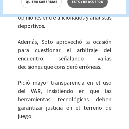
alajuelense, encendiendo un debate
QUIERO SABER MÁS
ESTOY DE ACUERDO
en redes sociales y dividiendo
opiniones entre aficionados y analistas
deportivos.
Además, Soto aprovechó la ocasión
para cuestionar el arbitraje del
encuentro, señalando varias
decisiones que consideró erróneas.
Pidió mayor transparencia en el uso
del
VAR
, insistiendo en que las
herramientas tecnológicas deben
garantizar justicia en el terreno de
juego.