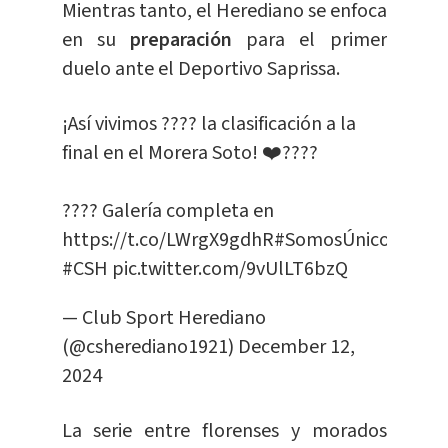
Mientras tanto, el Herediano se enfoca
en su
preparación
para el primer
duelo ante el Deportivo Saprissa.
¡Así vivimos ???? la clasificación a la
final en el Morera Soto! ❤️????
???? Galería completa en
https://t.co/LWrgX9gdhR
#SomosÚnicos
#CSH
pic.twitter.com/9vUlLT6bzQ
— Club Sport Herediano
(@csherediano1921)
December 12,
2024
La serie entre florenses y morados