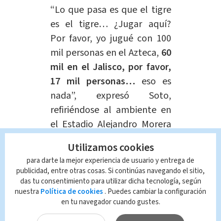
“Lo que pasa es que el tigre
es el tigre… ¿Jugar aquí?
Por favor, yo jugué con 100
mil personas en el Azteca,
60
mil en el Jalisco, por favor,
17 mil personas…
eso es
nada”, expresó Soto,
refiriéndose al ambiente en
el Estadio Alejandro Morera
Soto durante el partido de
Utilizamos cookies
vuelta.
para darte la mejor experiencia de usuario y entrega de
publicidad, entre otras cosas. Si continúas navegando el sitio,
Estas declaraciones fueron
das tu consentimiento para utilizar dicha tecnología, según
nuestra
Política de cookies
. Puedes cambiar la configuración
interpretadas por muchos como un
en tu navegador cuando gustes.
menosprecio
hacia la afición