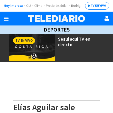
Hoy interesa
OIJ
Clima
Precio del dólar
Rodrigo Chaves
TV EN VIVO
DEPORTES
Seguí aquí
TV en
TV EN VIVO
directo
Elías Aguilar sale