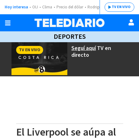
Hoy interesa
OIJ
Clima
Precio del dólar
Rodrigo Chaves
TV EN VIVO
DEPORTES
Seguí aquí
TV en
TV EN VIVO
directo
El Liverpool se aúpa al