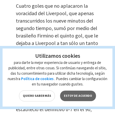
Cuatro goles que no aplacaron la
voracidad del Liverpool, que apenas
transcurridos los nueve minutos del
segundo tiempo, sumó por medio del
brasileño Firmino el quinto gol, que le
dejaba a Liverpool a tan sólo un tanto
de firmar su victoria más contundente
Utilizamos cookies
a domicilio en las competiciones
para darte la mejor experiencia de usuario y entrega de
continentales.
publicidad, entre otras cosas. Si continúas navegando el sitio,
das tu consentimiento para utilizar dicha tecnología, según
nuestra
Política de cookies
. Puedes cambiar la configuración
Un registro que el centrocampista
en tu navegador cuando gustes.
Alex Oxlade-Chamberlain, que firmó el
0-6 en el minuto 86, y el joven lateral
QUIERO SABER MÁS
ESTOY DE ACUERDO
Trent Alexander-Arnold, que
estableció el definitivo 0-7 en el 90,