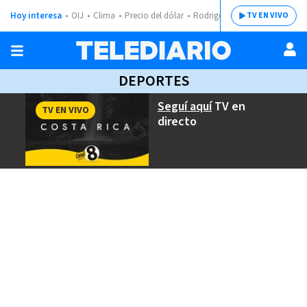
Hoy interesa
OIJ
Clima
Precio del dólar
Rodrigo Chaves
TV EN VIVO
DEPORTES
Seguí aquí
TV en
TV EN VIVO
directo