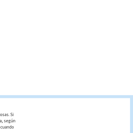
osas. Si
ía, según
r cuando