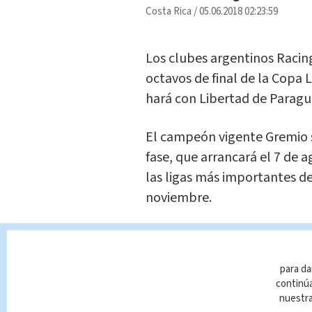
Costa Rica
/
05.06.2018 02:23:59
Los clubes argentinos Racing
octavos de final de la Copa 
hará con Libertad de Paragu
El campeón vigente Gremio 
fase, que arrancará el 7 de a
las ligas más importantes de
noviembre.
El sorteo determinó los sigui
para da
Racing Club (AR) vs. River Pl
continúa
nuestr