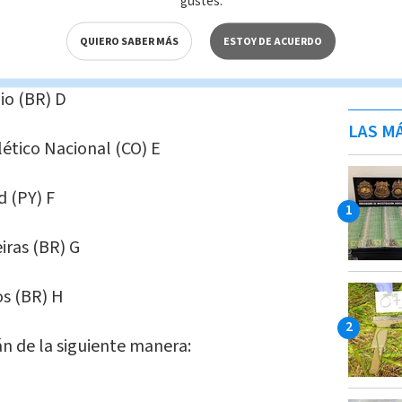
s (BR) B
gustes.
QUIERO SABER MÁS
ESTOY DE ACUERDO
(BR) C
io (BR) D
LAS MÁ
lético Nacional (CO) E
d (PY) F
iras (BR) G
os (BR) H
án de la siguiente manera: