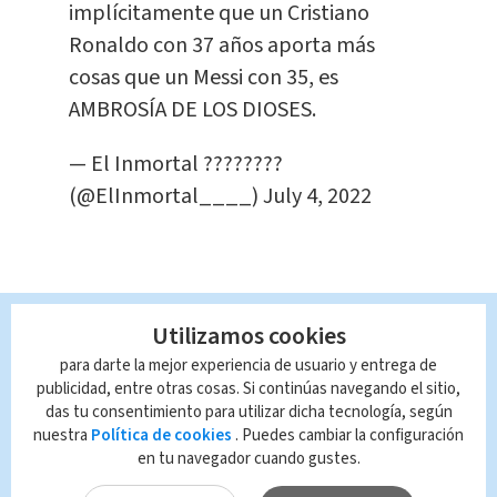
implícitamente que un Cristiano
Ronaldo con 37 años aporta más
cosas que un Messi con 35, es
AMBROSÍA DE LOS DIOSES.
— El Inmortal ????????
(@ElInmortal____)
July 4, 2022
Utilizamos cookies
La llegada al banquillo de Erik Ten
para darte la mejor experiencia de usuario y entrega de
Hag, técnico al que le gusta que su
publicidad, entre otras cosas. Si continúas navegando el sitio,
equipo presione alto y trabaje mucho,
das tu consentimiento para utilizar dicha tecnología, según
nuestra
Política de cookies
. Puedes cambiar la configuración
no deja presagiar una alta
en tu navegador cuando gustes.
compatibilidad entre el técnico y su