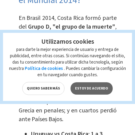
el Mundial 2014?
En Brasil 2014, Costa Rica formó parte
del
Grupo D, "el grupo de la muerte"
,
junto con
Uruguay, Italia e Inglaterr
a.
Utilizamos cookies
Sin embargo, ninguna de esas
para darte la mejor experiencia de usuario y entrega de
selecciones pudieron
ganarle
a "la
publicidad, entre otras cosas. Si continúas navegando el sitio,
princesa del grupo", como fue
das tu consentimiento para utilizar dicha tecnología, según
nuestra
Política de cookies
. Puedes cambiar la configuración
llamada la tricolor en ese momento.
en tu navegador cuando gustes.
QUIERO SABER MÁS
ESTOY DE ACUERDO
Mientras que en octavos venció a
Grecia en penales; y en cuartos perdió
ante Países Bajos.
Uruguay vs Costa Rica: 1 a 3