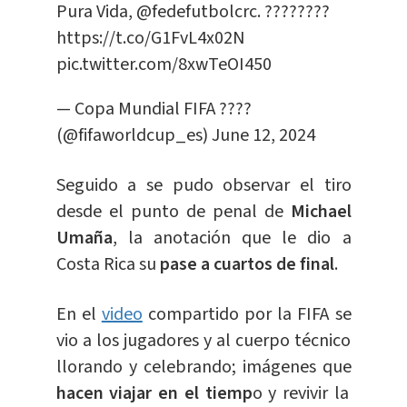
Pura Vida,
@fedefutbolcrc
. ????????
https://t.co/G1FvL4x02N
pic.twitter.com/8xwTeOI450
— Copa Mundial FIFA ????
(@fifaworldcup_es)
June 12, 2024
Seguido a se pudo observar el tiro
desde el punto de penal de
Michael
Umaña
, la anotación que le dio a
Costa Rica su
pase a cuartos de final
.
En el
video
compartido por la FIFA se
vio a los jugadores y al cuerpo técnico
llorando y celebrando; imágenes que
hacen viajar en el tiemp
o y revivir la