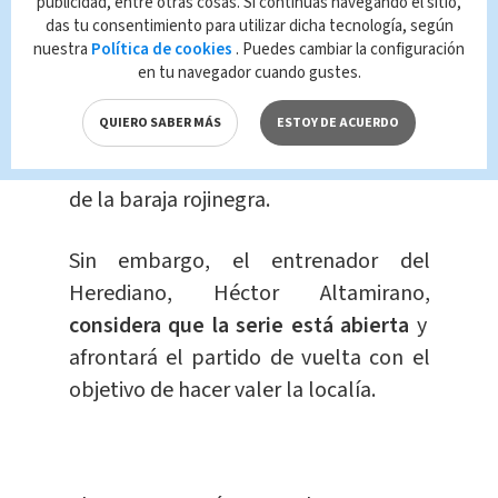
publicidad, entre otras cosas. Si continúas navegando el sitio,
das tu consentimiento para utilizar dicha tecnología, según
El zaguero candiense Manjrekar
nuestra
Política de cookies
. Puedes cambiar la configuración
James, el delantero
costarricense
Joel
en tu navegador cuando gustes.
Campbell, el centrocampista Celso
QUIERO SABER MÁS
ESTOY DE ACUERDO
Borges, el extremo Carlos Mora y el
atacante Jonathan Moya son los ases
de la baraja rojinegra.
Sin embargo, el entrenador del
Herediano, Héctor Altamirano,
considera que la serie está abierta
y
afrontará el partido de vuelta con el
objetivo de hacer valer la localía.