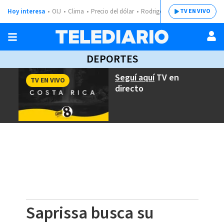
Hoy interesa
OIJ
Clima
Precio del dólar
Rodrigo Chaves
TV EN VIVO
DEPORTES
Seguí aquí
TV en
TV EN VIVO
directo
Saprissa busca su