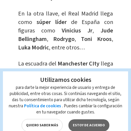
En la otra llave, el Real Madrid llega
como
súper líder
de España con
figuras como
Vinicius Jr
,
Jude
Bellingham
,
Rodrygo
,
Toni Kroos
,
Luka Modric
, entre otros…
La escuadra del
Manchester CIty
llega
como la de todo campeón europeo,
Utilizamos cookies
repleta de figuras como
Erling
para darte la mejor experiencia de usuario y entrega de
Haaland,
Kevin De Bruyne, John
publicidad, entre otras cosas. Si continúas navegando el sitio,
Stones y Rodri.
das tu consentimiento para utilizar dicha tecnología, según
nuestra
Política de cookies
. Puedes cambiar la configuración
en tu navegador cuando gustes.
⚽️ Arsenal vs Bayern ⚽️
#UCL
pic.twitter.com/I1wkDn2XgY
QUIERO SABER MÁS
ESTOY DE ACUERDO