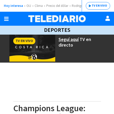
Hoy interesa
OIJ
Clima
Precio del dólar
Rodrigo Chaves
TV EN VIVO
DEPORTES
Seguí aquí
TV en
TV EN VIVO
directo
Champions League: