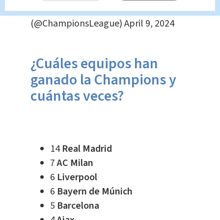
— UEFA Champions League
(@ChampionsLeague)
April 9, 2024
¿Cuáles equipos han
ganado la Champions y
cuántas veces?
14
Real Madrid
7
AC Milan
6
Liverpool
6
Bayern de Múnich
5
Barcelona