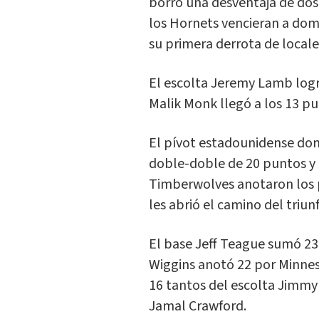
borró una desventaja de dos 
los Hornets vencieran a domic
su primera derrota de local
El escolta Jeremy Lamb logr
Malik Monk llegó a los 13 pu
El pívot estadounidense do
doble-doble de 20 puntos y 
Timberwolves anotaron los p
les abrió el camino del triu
El base Jeff Teague sumó 23
Wiggins anotó 22 por Minne
16 tantos del escolta Jimmy
Jamal Crawford.