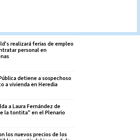
USCADO
n Costa Rica: Tipo de cambio
te jueves 6 de agosto
d's realizará ferias de empleo
ntratar personal en
enas
Pública detiene a sospechoso
to a vivienda en Heredia
ilda a Laura Fernández de
e la tontita" en el Plenario
on los nuevos precios de los