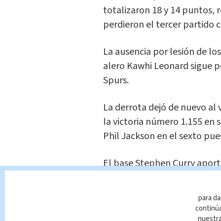
totalizaron 18 y 14 puntos,
perdieron el tercer partido 
La ausencia por lesión de los
alero Kawhi Leonard sigue p
Spurs.
La derrota dejó de nuevo al
la victoria número 1.155 en s
Phil Jackson en el sexto pues
El base Stephen Curry aport
anotó 19 tantos que ayudaron
por paliza de 141-113 a los L
para da
continúa
Curry atinó siete de sus 11 tr
nuestr