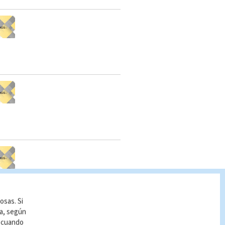
osas. Si
ía, según
r cuando