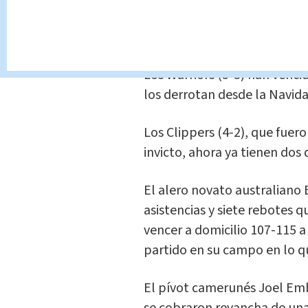
rebotes. Draymond Green con
mientras que Klay Thompso
Los Warriors (5-3) han venci
los derrotan desde la Navida
Los Clippers (4-2), que fuer
invicto, ahora ya tienen dos
El alero novato australian
asistencias y siete rebotes q
vencer a domicilio 107-115 a
partido en su campo en lo 
El pívot camerunés Joel Emb