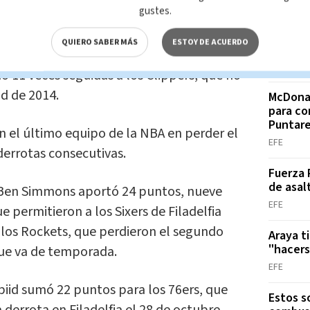
MÁS B
gustes.
tabilizó 16 puntos por los Warriors,
Dólar e
n anotó 15.
QUIERO SABER MÁS
ESTOY DE ACUERDO
para es
EFE
do 11 veces seguidas a los Clippers, que no
d de 2014.
McDonal
para co
Puntar
on el último equipo de la NBA en perder el
EFE
 derrotas consecutivas.
Fuerza 
de asal
o Ben Simmons aportó 24 puntos, nueve
EFE
ue permitieron a los Sixers de Filadelfia
 los Rockets, que perdieron el segundo
Araya t
"hacers
que va de temporada.
EFE
iid sumó 22 puntos para los 76ers, que
Estos s