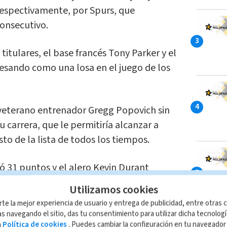
 respectivamente, por Spurs, que
consecutivo.
 titulares, el base francés Tony Parker y el
esando como una losa en el juego de los
 veterano entrenador Gregg Popovich sin
u carrera, que le permitiría alcanzar a
to de la lista de todos los tiempos.
ó 31 puntos y el alero Kevin Durant
 a los Warriors a vencer de visitantes
Utilizamos cookies
A Clippers.
rte la mejor experiencia de usuario y entrega de publicidad, entre otras c
s navegando el sitio, das tu consentimiento para utilizar dicha tecnolog
iples. Agregó seis asistencias y cinco
a
Política de cookies
. Puedes cambiar la configuración en tu navegado