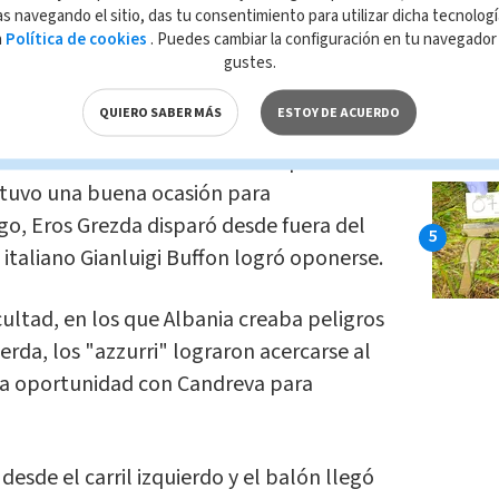
enía claro que la victoria era la única
s navegando el sitio, das tu consentimiento para utilizar dicha tecnolog
a repesca del próximo noviembre como
a
Política de cookies
. Puedes cambiar la configuración en tu navegado
gustes.
vitar los rivales sobre el papel más
QUIERO SABER MÁS
ESTOY DE ACUERDO
mulada en los últimos días bloqueó a los
n tuvo una buena ocasión para
ego, Eros Grezda disparó desde fuera del
italiano Gianluigi Buffon logró oponerse.
ultad, en los que Albania creaba peligros
erda, los "azzurri" lograron acercarse al
na oportunidad con Candreva para
esde el carril izquierdo y el balón llegó