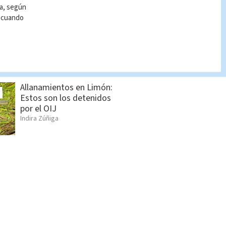
ía, según
r cuando
Seis sospechosos
vinculados con estructura
de alias “Diablo” son
detenidos en Jacó
Indira Zúñiga
Allanamientos en Limón:
Estos son los detenidos
por el OIJ
Indira Zúñiga