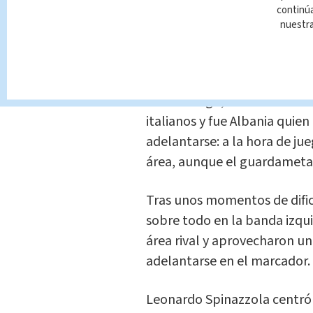
El seleccionado transalpino t
continúa
opción si quería llegar a l
nuestr
cabeza de serie y, de paso, e
peligrosos.
Sin embargo, la tensión acu
italianos y fue Albania quie
adelantarse: a la hora de ju
área, aunque el guardameta 
Tras unos momentos de dific
sobre todo en la banda izqui
área rival y aprovecharon u
adelantarse en el marcador.
Leonardo Spinazzola centró d