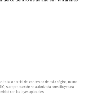
 muerto dentro de lancha en Puntarenas
n total o parcial del contenido de esta página, mismo
IO; su reproducción no autorizada constituye una
rmidad con las leyes aplicables.