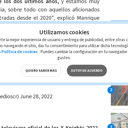
de los dos últimos años,
y estamos muy
ia, sobre todo con aquellos aficionados
radas desde el 2020", explicó Manrique
LAS MÁ
Utilizamos cookies
rte la mejor experiencia de usuario y entrega de publicidad, entre otras c
 la venta en la plataforma eticket.cr los
s navegando el sitio, das tu consentimiento para utilizar dicha tecnolog
0 colones y hasta los 52.900 colones,
los
a
Política de cookies
. Puedes cambiar la configuración en tu navegado
 BAC cuentan con precio especial.
gustes.
QUIERO SABER MÁS
ESTOY DE ACUERDO
levisora oficial del evento.
f
edioscr)
June 28, 2022