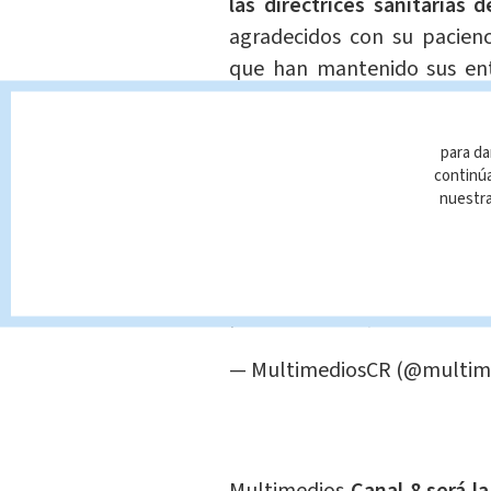
las directrices sanitarias 
agradecidos con su pacienc
que han mantenido sus ent
Mata.
para da
Los boletos se encuentran a
continúa
precios van
desde los 12.90
nuestr
tarjetahabientes de Walmart
#X
-Nights | Canal 8 será la te
pic.twitter.com/mnhT9Ke45
— MultimediosCR (@multim