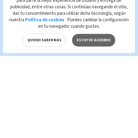
para darte la mejor experiencia de usuario y entrega de
publicidad, entre otras cosas. Si continúas navegando el sitio,
Queda prohibida la reproducción total o
das tu consentimiento para utilizar dicha tecnología, según
parcial del contenido de esta página, mismo
nuestra
Política de cookies
. Puedes cambiar la configuración
que es propiedad de TELEDIARIO; su
en tu navegador cuando gustes.
reproducción no autorizada constituye una
infracción y un delito de conformidad con las
QUIERO SABER MÁS
ESTOY DE ACUERDO
leyes aplicables.