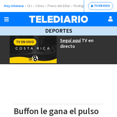
Hoy interesa
OIJ
Clima
Precio del dólar
Rodrigo Chaves
TV EN VIVO
DEPORTES
Seguí aquí
TV en
TV EN VIVO
directo
Buffon le gana el pulso