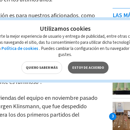
LAS MÁ
ón es para nuestros aficionados, como
undo más de cuarenta años, ver cómo ha
Utilizamos cookies
en Estados Unidos es increíblemente
rte la mejor experiencia de usuario y entrega de publicidad, entre otras c
s navegando el sitio, das tu consentimiento para utilizar dicha tecnolog
a
Política de cookies
. Puedes cambiar la configuración en tu navegado
gustes.
e ahora vienen "tiempos difíciles", dijo
ol en el país está yendo "en la buena
QUIERO SABER MÁS
ESTOY DE ACUERDO
e los jugadores y el trabajo que se está
nte es luminoso".
 riendas del equipo en noviembre pasado
ürgen Klinsmann, que fue despedido
era los dos primeros partidos del