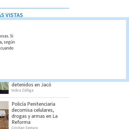
S VISTAS
Allanamientos en Limón:
Estos son los detenidos
osas. Si
por el OIJ
ía, según
Indira Zúñiga
r cuando
Seis sospechosos
vinculados con estructura
de alias “Diablo” son
detenidos en Jacó
Indira Zúñiga
Policía Penitenciaria
decomisa celulares,
drogas y armas en La
Reforma
Cristian Segura