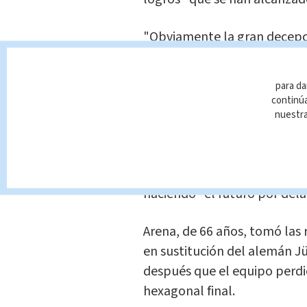
"Obviamente la gran decepci
alguien que lleva en este m
crecido el apoyo al fútbol 
para da
gratificante", añadió.
continúa
nuestr
Finalmente, aunque aceptó qu
creer firmemente que el fútb
dirección" y con el talento d
haciendo "el futuro por dela
Arena, de 66 años, tomó las
en sustitución del alemán J
después que el equipo perdi
hexagonal final.