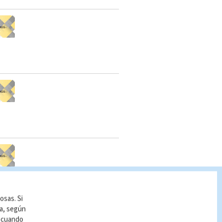
osas. Si
ía, según
r cuando