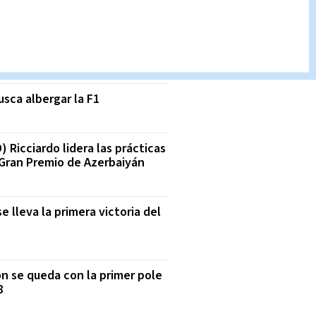
USCADO
n el más rápido en prácticas
para GP de EEUU
usca albergar la F1
) Ricciardo lidera las prácticas
 Gran Premio de Azerbaiyán
e lleva la primera victoria del
n se queda con la primer pole
18