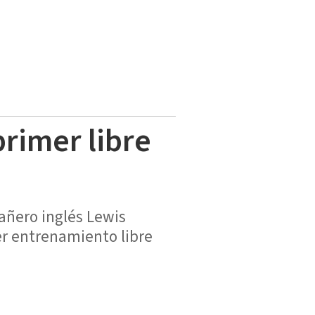
primer libre
añero inglés Lewis
er entrenamiento libre