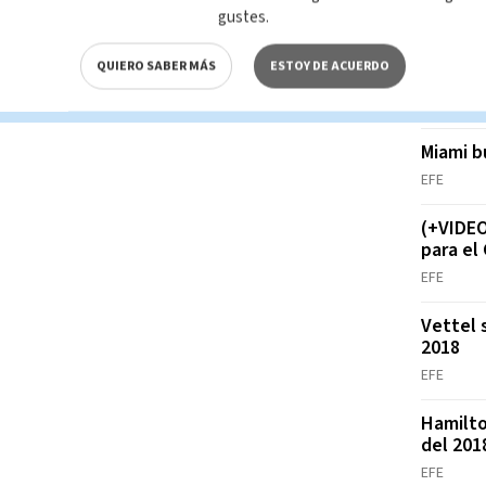
MÁS B
gustes.
Hamilto
QUIERO SABER MÁS
ESTOY DE ACUERDO
libres 
EFE
Miami b
EFE
(+VIDEO
para el
EFE
Vettel s
2018
EFE
Hamilto
del 20
EFE