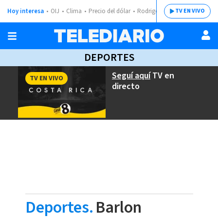
Hoy interesa
OIJ
Clima
Precio del dólar
Rodrigo Chaves
TV EN VIVO
DEPORTES
Seguí aquí
TV en
TV EN VIVO
directo
Deportes.
Barlon