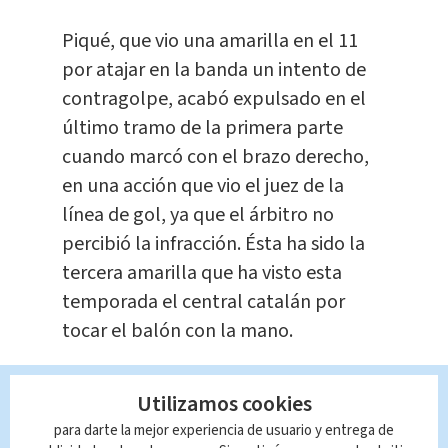
Piqué, que vio una amarilla en el 11
por atajar en la banda un intento de
contragolpe, acabó expulsado en el
último tramo de la primera parte
cuando marcó con el brazo derecho,
en una acción que vio el juez de la
línea de gol, ya que el árbitro no
percibió la infracción. Ésta ha sido la
tercera amarilla que ha visto esta
temporada el central catalán por
tocar el balón con la mano.
El técnico azulgrana, Ernesto
Utilizamos cookies
Valverde, cambió para el segundo
para darte la mejor experiencia de usuario y entrega de
tiempo a Deulofeu por el central