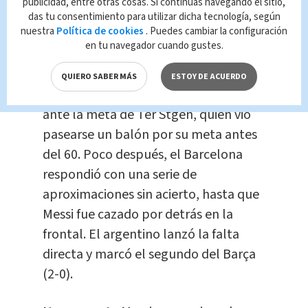
publicidad, entre otras cosas. Si continúas navegando el sitio,
Javier Mascherano, tras la expulsión
das tu consentimiento para utilizar dicha tecnología, según
nuestra
Política de cookies
. Puedes cambiar la configuración
de Piqué, y para reforzar la defensa.
en tu navegador cuando gustes.
La entrada de Djurdjevic coincidió con
QUIERO SABER MÁS
ESTOY DE ACUERDO
la fase más insistente de Olympiacos
ante la meta de Ter Stgen, quien vio
pasearse un balón por su meta antes
del 60. Poco después, el Barcelona
respondió con una serie de
aproximaciones sin acierto, hasta que
Messi fue cazado por detrás en la
frontal. El argentino lanzó la falta
directa y marcó el segundo del Barça
(2-0).