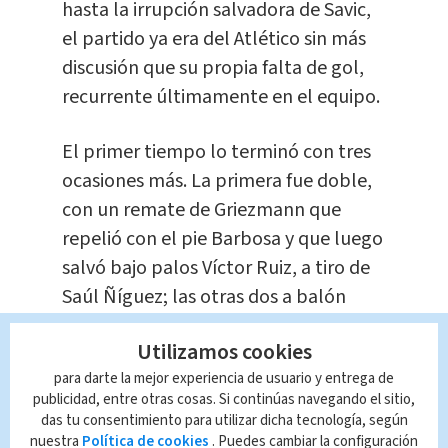
hasta la irrupción salvadora de Savic,
el partido ya era del Atlético sin más
discusión que su propia falta de gol,
recurrente últimamente en el equipo.
El primer tiempo lo terminó con tres
ocasiones más. La primera fue doble,
con un remate de Griezmann que
repelió con el pie Barbosa y que luego
salvó bajo palos Víctor Ruiz, a tiro de
Saúl Ñíguez; las otras dos a balón
parado, el cabezazo de Diego Godín al
Utilizamos cookies
que voló el guardameta y la
para darte la mejor experiencia de usuario y entrega de
impresionante volea de Thomas que
publicidad, entre otras cosas. Si continúas navegando el sitio,
se marchó fuera.
das tu consentimiento para utilizar dicha tecnología, según
nuestra
Política de cookies
. Puedes cambiar la configuración