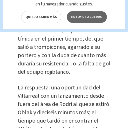
en tu navegador cuando gustes.
Otra vez le faltó pegada al Atlético,
ganador a los puntos, pero 0-0 al
QUIERO SABER MÁS
ESTOY DE ACUERDO
intermedio. Lo recibió el Villarreal
como un alivio. Su proposición fue
tímida en el primer tiempo, del que
salió a trompicones, agarrado a su
portero y con la duda de cuanto más
duraría su resistencia... o la falta de gol
del equipo rojiblanco.
La respuesta: una oportunidad del
Villarreal con un lanzamiento desde
fuera del área de Rodri al que se estiró
Oblak y dieciséis minutos más; el
tiempo que tardó en encontrar el