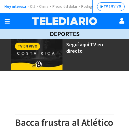
Hoy interesa
OIJ
Clima
Precio del dólar
Rodrigo Chaves
TV EN VIVO
DEPORTES
Seguí aquí
TV en
TV EN VIVO
directo
Bacca frustra al Atlético