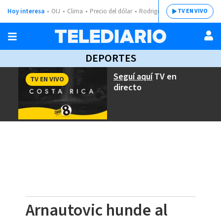
Hoy interesa
OIJ
Clima
Precio del dólar
Rodrigo Chaves
TV EN VIVO
DEPORTES
Seguí aquí
TV en
TV EN VIVO
directo
Arnautovic hunde al