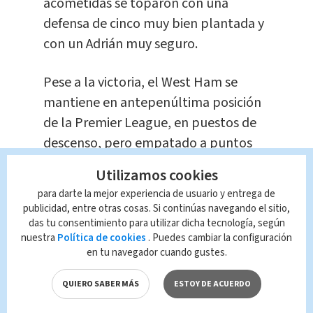
acometidas se toparon con una
defensa de cinco muy bien plantada y
con un Adrián muy seguro.
Pese a la victoria, el West Ham se
mantiene en antepenúltima posición
de la Premier League, en puestos de
descenso, pero empatado a puntos
con el West Bromwich Albion, que se
Utilizamos cookies
enfrenta este sábado (15:00 GMT) con
para darte la mejor experiencia de usuario y entrega de
otro necesitado, el Swansea,
publicidad, entre otras cosas. Si continúas navegando el sitio,
penúltimo.
das tu consentimiento para utilizar dicha tecnología, según
nuestra
Política de cookies
. Puedes cambiar la configuración
en tu navegador cuando gustes.
Los hombres de Antonio Conte, por su
parte, siguen a 14 puntos del líder, el
QUIERO SABER MÁS
ESTOY DE ACUERDO
Manchester City, que cierran la jornada