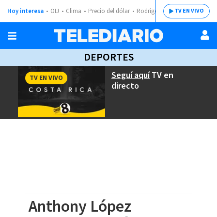
Hoy interesa
OIJ
Clima
Precio del dólar
Rodrigo Chaves
TV EN VIVO
DEPORTES
Seguí aquí
TV en
TV EN VIVO
directo
Anthony López