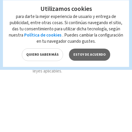
Utilizamos cookies
TAGS RELACIONADOS:
para darte la mejor experiencia de usuario y entrega de
publicidad, entre otras cosas. Si continúas navegando el sitio,
Deportes
Fútbol
das tu consentimiento para utilizar dicha tecnología, según
nuestra
Política de cookies
. Puedes cambiar la configuración
Queda prohibida la reproducción total o
en tu navegador cuando gustes.
parcial del contenido de esta página, mismo
que es propiedad de TELEDIARIO; su
QUIERO SABER MÁS
ESTOY DE ACUERDO
reproducción no autorizada constituye una
infracción y un delito de conformidad con las
leyes aplicables.