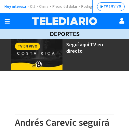
Hoy interesa
OIJ
Clima
Precio del dólar
Rodrigo Chaves
TV EN VIVO
DEPORTES
Seguí aquí
TV en
TV EN VIVO
directo
Andrés Carevic seguirá