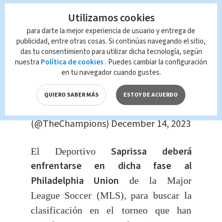
deberán jugar la “Ronda 1” como
etapa
previa a los octavos de final del
Utilizamos cookies
torneo.
para darte la mejor experiencia de usuario y entrega de
publicidad, entre otras cosas. Si continúas navegando el sitio,
das tu consentimiento para utilizar dicha tecnología, según
Brace yourselves for an epic journey!
nuestra
Política de cookies
. Puedes cambiar la configuración
????
#Concachampions
????
en tu navegador cuando gustes.
pic.twitter.com/loxy5gHFoQ
QUIERO SABER MÁS
ESTOY DE ACUERDO
— Concacaf Champions Cup
(@TheChampions)
December 14, 2023
Saprissa deberá
El Deportivo
enfrentarse en dicha fase al
Philadelphia Union
de la Major
League Soccer (MLS), para buscar la
clasificación en el torneo que han