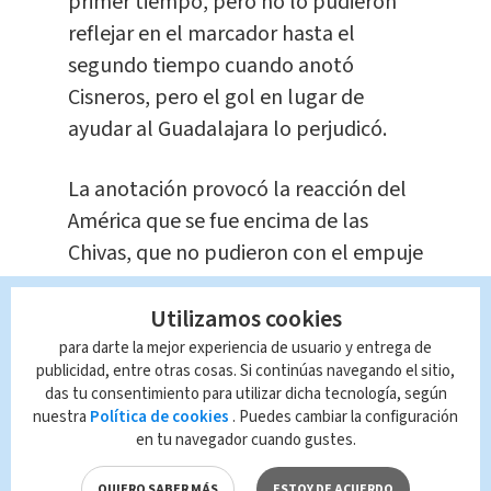
primer tiempo, pero no lo pudieron
reflejar en el marcador hasta el
segundo tiempo cuando anotó
Cisneros, pero el gol en lugar de
ayudar al Guadalajara lo perjudicó.
La anotación provocó la reacción del
América que se fue encima de las
Chivas, que no pudieron con el empuje
de su rival y aceptaron los goles en
Utilizamos cookies
contra en dos minutos
para darte la mejor experiencia de usuario y entrega de
publicidad, entre otras cosas. Si continúas navegando el sitio,
La derrota, sexta del torneo, dejó al
das tu consentimiento para utilizar dicha tecnología, según
Guadalajara con nueve puntos en el
nuestra
Política de cookies
. Puedes cambiar la configuración
último lugar de la clasificación al
en tu navegador cuando gustes.
combinarse con un victoria del Puebla
QUIERO SABER MÁS
ESTOY DE ACUERDO