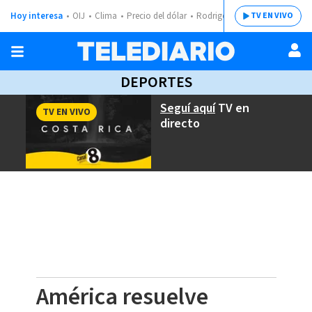
Hoy interesa
OIJ
Clima
Precio del dólar
Rodrigo Chaves
TV EN VIVO
DEPORTES
Seguí aquí
TV en
TV EN VIVO
directo
América resuelve