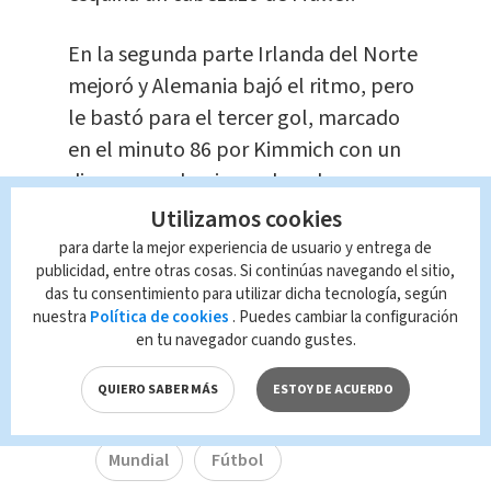
En la segunda parte Irlanda del Norte
mejoró y Alemania bajó el ritmo, pero
le bastó para el tercer gol, marcado
en el minuto 86 por Kimmich con un
disparo con la pierna derecha.
Utilizamos cookies
En el tiempo añadido, Irlanda del
para darte la mejor experiencia de usuario y entrega de
Norte marcó por medio de Maginnes.
publicidad, entre otras cosas. Si continúas navegando el sitio,
das tu consentimiento para utilizar dicha tecnología, según
nuestra
Política de cookies
. Puedes cambiar la configuración
en tu navegador cuando gustes.
TAGS RELACIONADOS:
QUIERO SABER MÁS
ESTOY DE ACUERDO
Alemania
Rusia
Rusia2018
Mundial
Fútbol