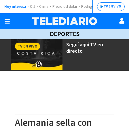
Hoy interesa
OIJ
Clima
Precio del dólar
Rodrigo Chaves
TV EN VIVO
DEPORTES
Seguí aquí
TV en
TV EN VIVO
directo
Alemania sella con