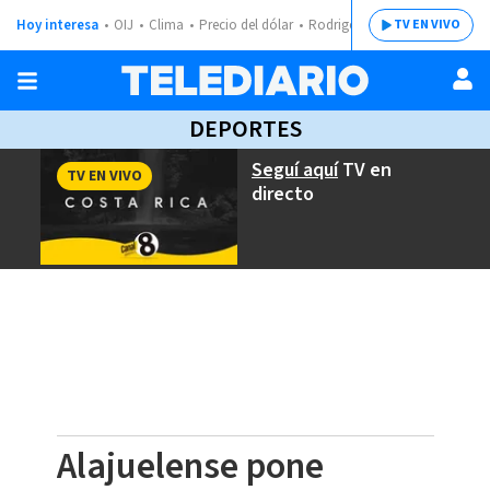
Hoy interesa
OIJ
Clima
Precio del dólar
Rodrigo Chaves
TV EN VIVO
DEPORTES
Seguí aquí
TV en
TV EN VIVO
directo
Alajuelense pone