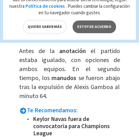
Varios jugadores quedaron tendidos y
nuestra
Política de cookies
. Puedes cambiar la configuración
en tu navegador cuando gustes.
el portero
Leonel Moreira
no pudo
hacer nada, para evitar la
anotación
al
QUIERO SABER MÁS
ESTOY DE ACUERDO
minuto 39.
Antes de la
anotación
el partido
estaba igualado, con opciones de
ambos equipos. En el segundo
tiempo, los
manudos
se fueron abajo
tras la expulsión de Alexis Gamboa al
minuto 64.
Te Recomendamos:
Keylor Navas fuera de
convocatoria para Champions
League