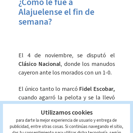
¿Cómo le fue a
Alajuelense el fin de
semana?
El 4 de noviembre, se disputó el
Clásico Nacional
, donde los manudos
cayeron ante los morados con un 1-0.
El único tanto lo marcó
Fidel Escobar,
cuando agarró la pelota y se la llevó
solo contra varios jugadores
manudos
,
Utilizamos cookies
logró
sacar un remate
que se fue al
para darte la mejor experiencia de usuario y entrega de
fondo de las redes.
publicidad, entre otras cosas. Si continúas navegando el sitio,
das tu consentimiento para utilizar dicha tecnología, según