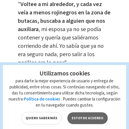
"
Voltee a mi alrededor, y cada vez
veía a menos rojinegros en la zona de
butacas, buscaba a alguien que nos
auxiliara
, mi esposa ya no se podía
contener y quería que saliéramos
corriendo de ahí. Yo sabía que ya no
era seguro nada, pero salir a los
pasillos era lo peor".
Utilizamos cookies
Valdivia comenta que
tuvieron que
para darte la mejor experiencia de usuario y entrega de
buscar refugio en la parte alta del
publicidad, entre otras cosas. Si continúas navegando el sitio,
das tu consentimiento para utilizar dicha tecnología, según
Estadio, y fue ahí cuando un grupo de
nuestra
Política de cookies
. Puedes cambiar la configuración
aficionados de Querétaro los detuvo
en tu navegador cuando gustes.
y les dieron sus camisas para
QUIERO SABER MÁS
ESTOY DE ACUERDO
resguardarlos
y lograran pasar
desapercibidos.