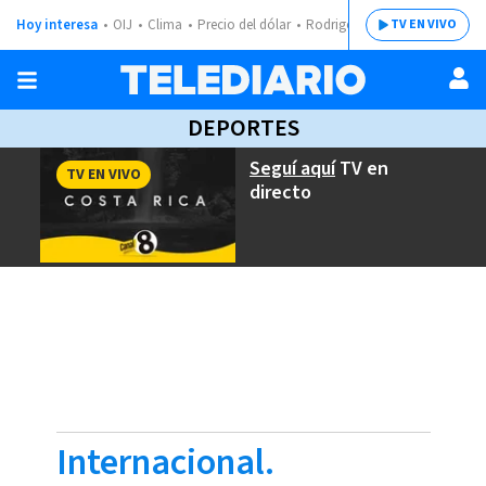
Hoy interesa
OIJ
Clima
Precio del dólar
Rodrigo Chaves
TV EN VIVO
DEPORTES
Seguí aquí
TV en
TV EN VIVO
directo
Internacional.