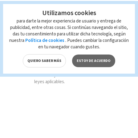
Utilizamos cookies
TAGS RELACIONADOS:
para darte la mejor experiencia de usuario y entrega de
publicidad, entre otras cosas. Si continúas navegando el sitio,
Deportes
Fútbol
das tu consentimiento para utilizar dicha tecnología, según
nuestra
Política de cookies
. Puedes cambiar la configuración
en tu navegador cuando gustes.
Queda prohibida la reproducción total o
parcial del contenido de esta página, mismo
QUIERO SABER MÁS
ESTOY DE ACUERDO
que es propiedad de TELEDIARIO; su
reproducción no autorizada constituye una
infracción y un delito de conformidad con las
leyes aplicables.