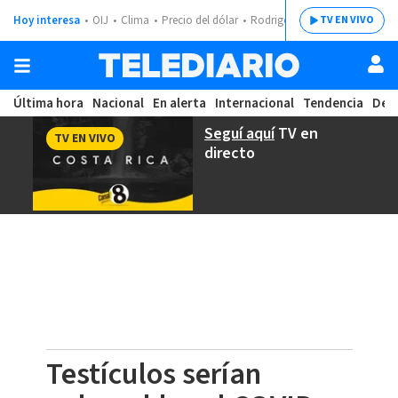
Hoy interesa
OIJ
Clima
Precio del dólar
Rodrigo Chaves
TV EN VIVO
Última hora
Nacional
En alerta
Internacional
Tendencia
Dep
Seguí aquí
TV en
TV EN VIVO
directo
Testículos serían