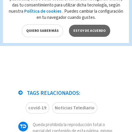
hospitalizaciones y
das tu consentimiento para utilizar dicha tecnología, según
fallecimientos
nuestra
Política de cookies
. Puedes cambiar la configuración
covid-19 continúan
en tu navegador cuando gustes.
en alza
QUIERO SABER MÁS
ESTOY DE ACUERDO
Covid19
Redacción
Multimedios
TAGS RELACIONADOS:
covid-19
Noticias Telediario
Queda prohibida la reproducción total o
parcial del contenido de esta página, mismo