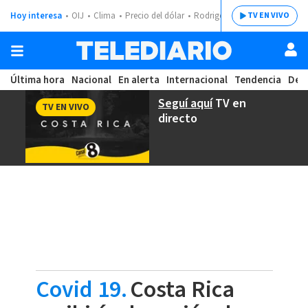
Hoy interesa
OIJ
Clima
Precio del dólar
Rodrigo Chaves
TV EN VIVO
Última hora
Nacional
En alerta
Internacional
Tendencia
Dep
Seguí aquí
TV en
TV EN VIVO
directo
Covid 19.
Costa Rica