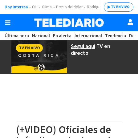
Hoy interesa
OIJ
Clima
Precio del dólar
Rodrigo Chaves
TV EN VIVO
Última hora
Nacional
En alerta
Internacional
Tendencia
Dep
Seguí aquí
TV en
TV EN VIVO
directo
(+VIDEO) Oficiales de