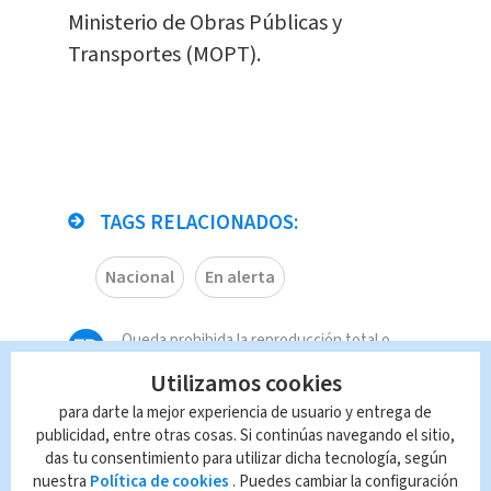
Ministerio de Obras Públicas y
Transportes (MOPT).
TAGS RELACIONADOS:
Nacional
En alerta
Queda prohibida la reproducción total o
parcial del contenido de esta página, mismo
Utilizamos cookies
que es propiedad de TELEDIARIO; su
reproducción no autorizada constituye una
para darte la mejor experiencia de usuario y entrega de
infracción y un delito de conformidad con las
publicidad, entre otras cosas. Si continúas navegando el sitio,
leyes aplicables.
das tu consentimiento para utilizar dicha tecnología, según
nuestra
Política de cookies
. Puedes cambiar la configuración