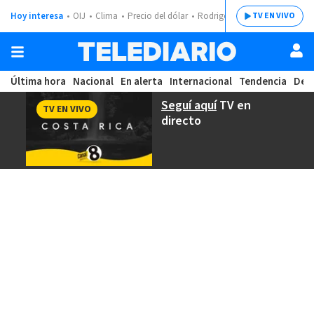
Hoy interesa
OIJ
Clima
Precio del dólar
Rodrigo Chaves
TV EN VIVO
Última hora
Nacional
En alerta
Internacional
Tendencia
Dep
Seguí aquí
TV en
TV EN VIVO
directo