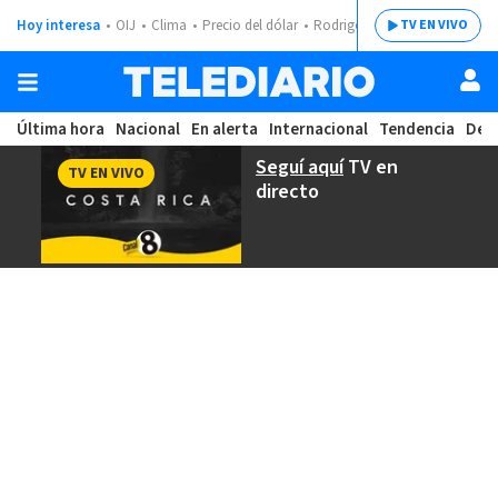
Hoy interesa
OIJ
Clima
Precio del dólar
Rodrigo Chaves
TV EN VIVO
Última hora
Nacional
En alerta
Internacional
Tendencia
Dep
Seguí aquí
TV en
TV EN VIVO
directo