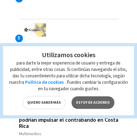
Utilizamos cookies
para darte la mejor experiencia de usuario y entrega de
publicidad, entre otras cosas. Si continúas navegando el sitio,
MÁS BUSCADO
das tu consentimiento para utilizar dicha tecnología, según
nuestra
Política de cookies
. Puedes cambiar la configuración
Ministro Gerald Campos destaca unión
en tu navegador cuando gustes.
policial tras asesinato de oficial
Multimedios
QUIERO SABER MÁS
ESTOY DE ACUERDO
Advierten que restricciones a vapeadores
podrían impulsar el contrabando en Costa
Rica
Multimedios