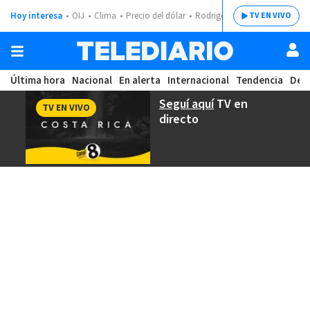
Hoy interesa
OIJ
Clima
Precio del dólar
Rodrigo Chaves
TV EN VIVO
Última hora
Nacional
En alerta
Internacional
Tendencia
Dep
Seguí aquí
TV en
TV EN VIVO
directo