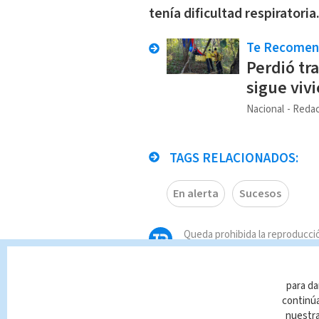
tenía dificultad respiratoria
Te Recome
Perdió tr
sigue viv
Nacional
Redac
TAGS RELACIONADOS:
En alerta
Sucesos
Queda prohibida la reproducció
que es propiedad de TELEDIAR
infracción y un delito de confo
para da
continúa
nuestr