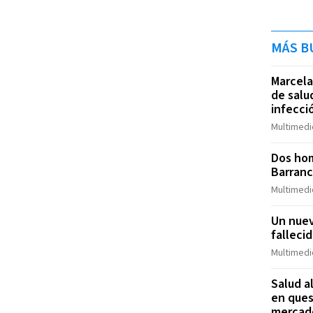
MÁS B
Marcela
de salu
infecci
Multimedi
Dos hom
Barranc
Multimedi
Un nuev
falleci
Multimedi
Salud a
en ques
mercad