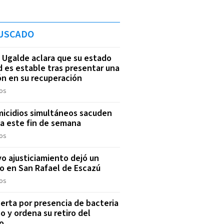
USCADO
 Ugalde aclara que su estado
d es estable tras presentar una
ón en su recuperación
os
icidios simultáneos sacuden
a este fin de semana
os
o ajusticiamiento dejó un
do en San Rafael de Escazú
os
lerta por presencia de bacteria
o y ordena su retiro del
o