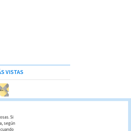
S VISTAS
osas. Si
ía, según
r cuando