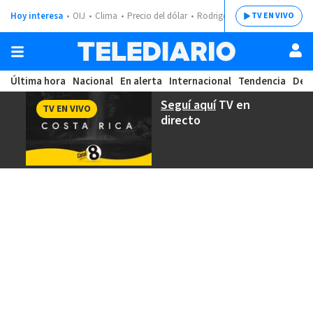
Hoy interesa
OIJ
Clima
Precio del dólar
Rodrigo Chaves
TV EN VIVO
Última hora
Nacional
En alerta
Internacional
Tendencia
Dep
Seguí aquí
TV en
TV EN VIVO
directo