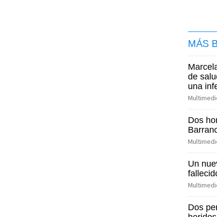
MÁS 
Marcela
de salu
una inf
Multimedi
Dos ho
Barranc
Multimedi
Un nuev
falleci
Multimedi
Dos per