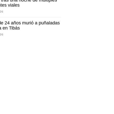
 tras una noche de múltiples
tes viales
os
de 24 años murió a puñaladas
ña en Tibás
os