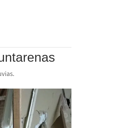
untarenas
uvias.