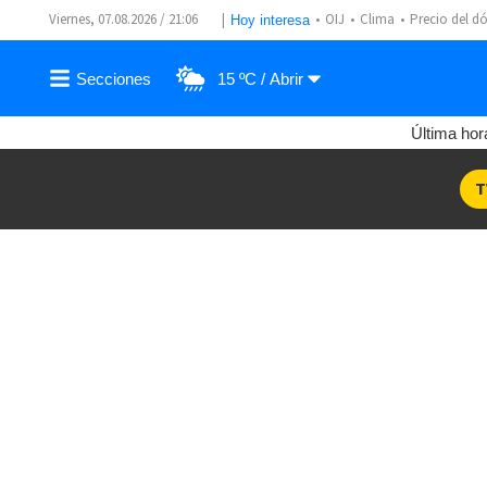
Viernes, 07.08.2026 / 21:06
OIJ
Clima
Precio del dó
Hoy interesa
15 ºC
Última hor
T