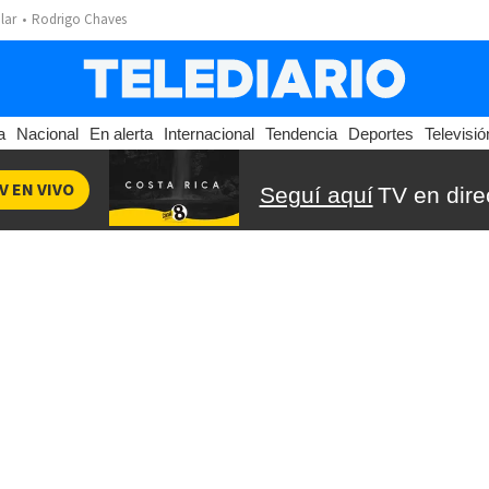
lar
Rodrigo Chaves
a
Nacional
En alerta
Internacional
Tendencia
Deportes
Televisió
V EN VIVO
Seguí aquí
TV en dire