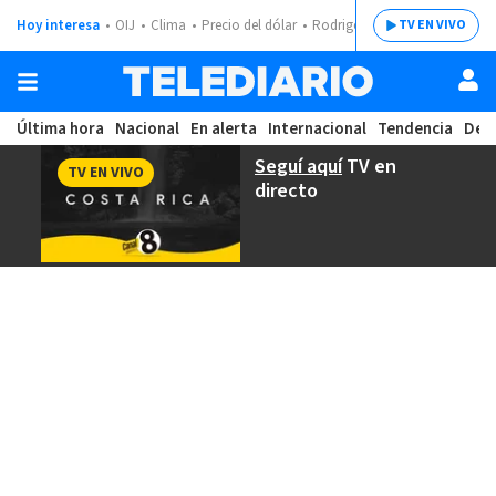
Hoy interesa
OIJ
Clima
Precio del dólar
Rodrigo Chaves
TV EN VIVO
Última hora
Nacional
En alerta
Internacional
Tendencia
Dep
Seguí aquí
TV en
TV EN VIVO
directo